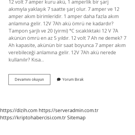
12 volt 7 amper kuru akü, 1 amperlik bir şarj
akımıyla yaklaşık 7 saatte şarj olur. 7 amper ve 12
amper akım birimleridir. 1 amper daha fazla akım
anlamına gelir. 12V 7Ah akü ömrü ne kadardır?
Tampon şarjlı ve 20 (yirmi) °C sıcaklıktaki 12 V 7A
akünün ömrü en az 5 yıldır. 12 volt 7 Ah ne demek? 7
Ah kapasite, akünün bir saat boyunca 7 amper akım
verebileceği anlamına gelir. 12V 7Ah akü nerede
kullanılır? Kısa…
12
Devamını okuyun
Yorum Bırak
Volt
7
Amper
Akü
Ne
https://dizih.com
https://serveradmin.com.tr
Kadar
https://kriptohabercisi.com.tr
Sitemap
Sürede
Şarj
Olur