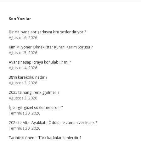
Sidebar
Son Yazılar
Bir de bana sor şarkısını kim seslendiriyor ?
Ağustos 6, 2026
Kim Milyoner Olmak İster Kuranı Kerim Sorusu ?
Ağustos 5, 2026
Avans hesap icraya konulabilir mi ?
Ağustos 4, 2026
38’in karekökü nedir ?
Ağustos 3, 2026
2025’te hangi renk giyilmeli ?
Ağustos 3, 2026
İşle ilgili güzel sözler nelerdir ?
Temmuz 30, 2026
2024’te Altın Ayakkabı Ödülü ne zaman verilecek ?
Temmuz 30, 2026
Tarihteki önemli Türk kadınlar kimlerdir ?