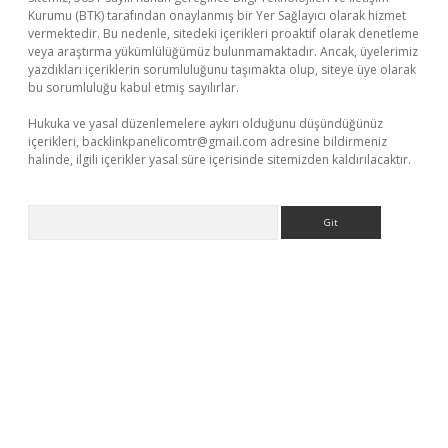
Kurumu (BTK) tarafından onaylanmış bir Yer Sağlayıcı olarak hizmet
vermektedir. Bu nedenle, sitedeki içerikleri proaktif olarak denetleme
veya araştırma yükümlülüğümüz bulunmamaktadır. Ancak, üyelerimiz
yazdıkları içeriklerin sorumluluğunu taşımakta olup, siteye üye olarak
bu sorumluluğu kabul etmiş sayılırlar.
Hukuka ve yasal düzenlemelere aykırı olduğunu düşündüğünüz
içerikleri,
backlinkpanelicomtr@gmail.com
adresine bildirmeniz
halinde, ilgili içerikler yasal süre içerisinde sitemizden kaldırılacaktır.
Arama
etexper indir
elexbetgiris.org