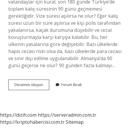
vatandaşlar için kural, son 180 günde Türkiye’de
toplam kalış süresinin 90 günü geçmemesi
gerektiğidir. Vize süresi aşılırsa ne olur? Eğer kalış
süresi uzun bir süre aşılırsa ve kişi polis tarafından
yakalanırsa, kaçak durumuna düşebilir ve cezai
kovuşturmayla karşı karşıya kalabilir. Bu, her
ülkenin yasalarına göre değişebilir. Bazı ülkelerde
hapis cezası riski olsa da, bazı ülkelerde para cezası
ve sınır dışı edilme uygulanabilir. Almanya’da 90
günü geçerse ne olur? 90 günden fazla kalmayı…
Schengen
Devamını okuyun
Yorum Bırak
90
Günü
Geçerse
Ne
Olur
https://dizih.com
https://serveradmin.com.tr
https://kriptohabercisi.com.tr
Sitemap