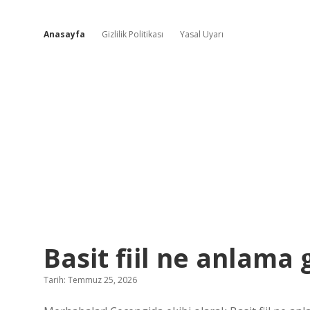
Anasayfa
Gizlilik Politikası
Yasal Uyarı
Cecen
Basit fiil ne anlama g
Gıda
Tarih: Temmuz 25, 2026
Ürünleri