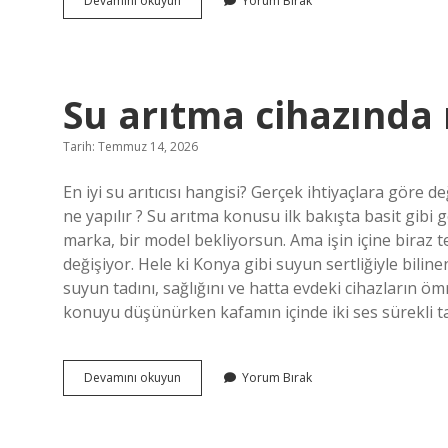
Devamını okuyun
Yorum Bırak
köpek
kendi
yavrusuyla
çiftleşir
mi
Su arıtma cihazında 
?
Tarih: Temmuz 14, 2026
En iyi su arıtıcısı hangisi? Gerçek ihtiyaçlara göre d
ne yapılır ? Su arıtma konusu ilk bakışta basit gibi g
marka, bir model bekliyorsun. Ama işin içine biraz t
değişiyor. Hele ki Konya gibi suyun sertliğiyle bilin
suyun tadını, sağlığını ve hatta evdeki cihazların ö
konuyu düşünürken kafamın içinde iki ses sürekli ta
Su
Devamını okuyun
Yorum Bırak
arıtma
cihazında
ne