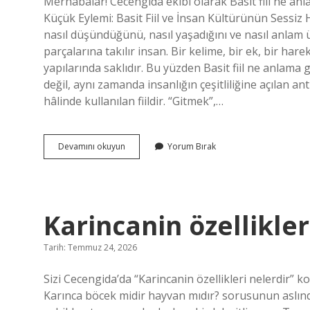
Merhabalar! Cecengida ekibi olarak Basit fiil ne anlam
Yazılar
Küçük Eylemi: Basit Fiil ve İnsan Kültürünün Sessiz 
nasıl düşündüğünü, nasıl yaşadığını ve nasıl anlam 
parçalarına takılır insan. Bir kelime, bir ek, bir ha
yapılarında saklıdır. Bu yüzden Basit fiil ne anlama g
değil, aynı zamanda insanlığın çeşitliliğine açılan ant
hâlinde kullanılan fiildir. “Gitmek”,…
Basit
Devamını okuyun
Yorum Bırak
fiil
ne
anlama
gelir
?
Karincanin özellikler
Tarih: Temmuz 24, 2026
Sizi Cecengida’da “Karincanin özellikleri nelerdir” k
Karınca böcek midir hayvan mıdır? sorusunun aslınd