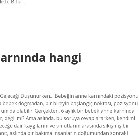
likte Bitki…
karnında hangi
? Geleceği Düşünürken… Bebeğin anne karnındaki pozisyonu
ha bebek doğmadan, bir bireyin başlangıç noktası, pozisyonu
durum da olabilir. Gerçekten, 6 aylık bir bebek anne karnında
, değil mi? Ama aslında, bu soruya cevap ararken, kendimi
eleceğe dair kaygılarım ve umutlarım arasında sıkışmış bir
nıt, aslında bir bakıma insanların doğumundan sonraki