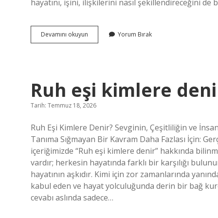
hayatını, işini, ilişkilerini nasıl şekillendireceğini de
6
Devamını okuyun
Yorum Bırak
aylık
bebek
anne
karnında
hangi
Ruh eşi kimlere deni
pozisyondadir
?
Tarih: Temmuz 18, 2026
Ruh Eşi Kimlere Denir? Sevginin, Çeşitliliğin ve İnsa
Tanıma Sığmayan Bir Kavram Daha Fazlası İçin: Ger
içeriğimizde “Ruh eşi kimlere denir” hakkında bilin
vardır; herkesin hayatında farklı bir karşılığı bulunur
hayatının aşkıdır. Kimi için zor zamanlarında yanınd
kabul eden ve hayat yolculuğunda derin bir bağ kur
cevabı aslında sadece…