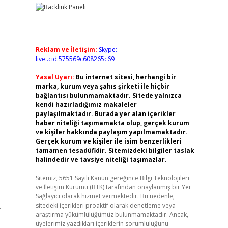
Reklam ve İletişim:
Skype:
live:.cid.575569c608265c69
Yasal Uyarı:
Bu internet sitesi, herhangi bir
marka, kurum veya şahıs şirketi ile hiçbir
bağlantısı bulunmamaktadır. Sitede yalnızca
kendi hazırladığımız makaleler
paylaşılmaktadır. Burada yer alan içerikler
haber niteliği taşımamakta olup, gerçek kurum
ve kişiler hakkında paylaşım yapılmamaktadır.
Gerçek kurum ve kişiler ile isim benzerlikleri
tamamen tesadüfidir. Sitemizdeki bilgiler taslak
halindedir ve tavsiye niteliği taşımazlar.
Sitemiz, 5651 Sayılı Kanun gereğince Bilgi Teknolojileri
ve İletişim Kurumu (BTK) tarafından onaylanmış bir Yer
Sağlayıcı olarak hizmet vermektedir. Bu nedenle,
.
sitedeki içerikleri proaktif olarak denetleme veya
araştırma yükümlülüğümüz bulunmamaktadır. Ancak,
üyelerimiz yazdıkları içeriklerin sorumluluğunu