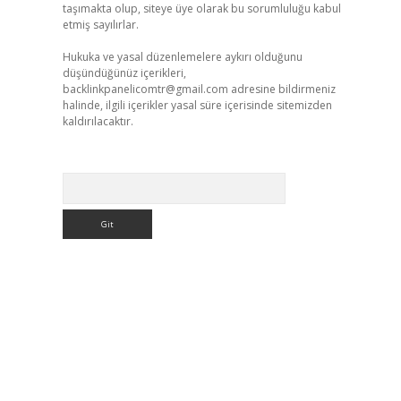
taşımakta olup, siteye üye olarak bu sorumluluğu kabul
etmiş sayılırlar.
Hukuka ve yasal düzenlemelere aykırı olduğunu
düşündüğünüz içerikleri,
backlinkpanelicomtr@gmail.com
adresine bildirmeniz
halinde, ilgili içerikler yasal süre içerisinde sitemizden
kaldırılacaktır.
Arama